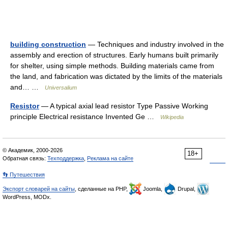
building construction
— Techniques and industry involved in the
assembly and erection of structures. Early humans built primarily
for shelter, using simple methods. Building materials came from
the land, and fabrication was dictated by the limits of the materials
and… …
Universalium
Resistor
— A typical axial lead resistor Type Passive Working
principle Electrical resistance Invented Ge …
Wikipedia
© Академик, 2000-2026
18+
Обратная связь:
Техподдержка
,
Реклама на сайте
👣 Путешествия
Экспорт словарей на сайты
, сделанные на PHP,
Joomla,
Drupal,
WordPress, MODx.