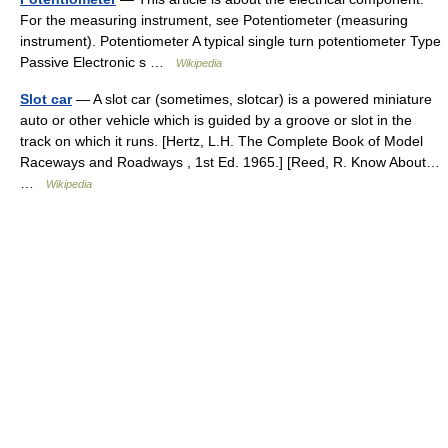
For the measuring instrument, see Potentiometer (measuring
instrument). Potentiometer A typical single turn potentiometer Type
Passive Electronic s …
Wikipedia
Slot car
— A slot car (sometimes, slotcar) is a powered miniature
auto or other vehicle which is guided by a groove or slot in the
track on which it runs. [Hertz, L.H. The Complete Book of Model
Raceways and Roadways , 1st Ed. 1965.] [Reed, R. Know About…
…
Wikipedia